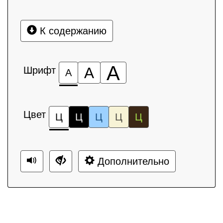
К содержанию
А
Шрифт
А
А
Цвет
Ц
Ц
Ц
Ц
Ц
Дополнительно