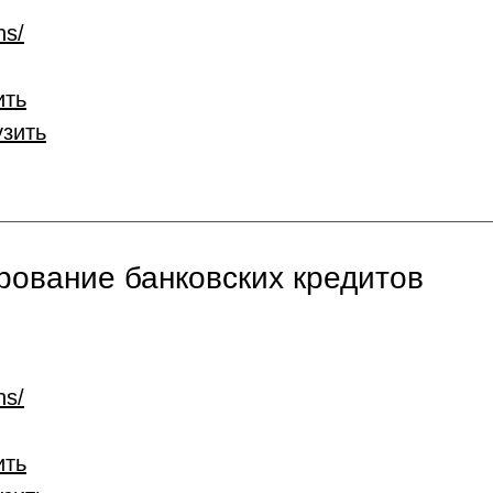
ns/
ить
узить
ование банковских кредитов
ns/
ить