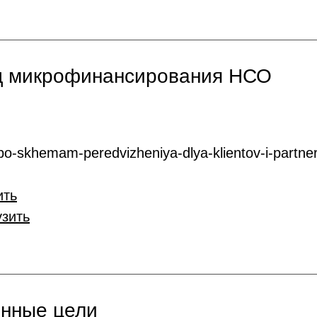
нд микрофинансирования НСО
o-skhemam-peredvizheniya-dlya-klientov-i-partner
ить
узить
онные цели