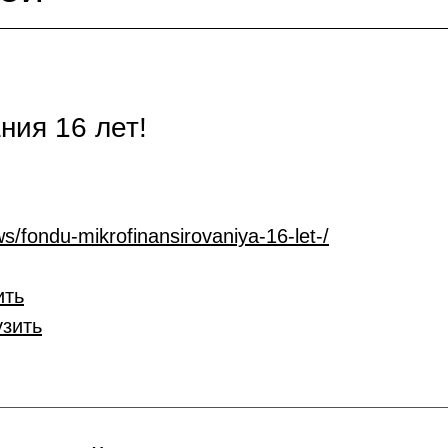
ия 16 лет!
s/fondu-mikrofinansirovaniya-16-let-/
ить
узить