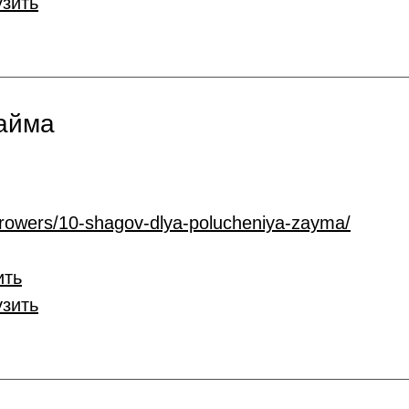
узить
займа
rrowers/10-shagov-dlya-polucheniya-zayma/
ить
узить