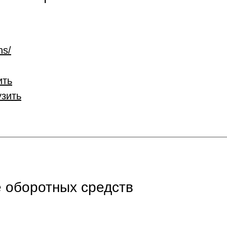
ns/
ить
узить
 оборотных средств