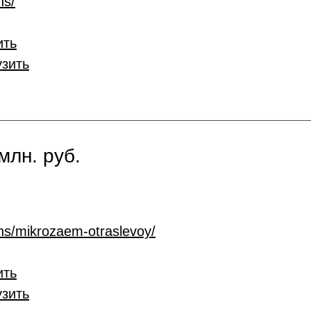
ns/
ить
узить
млн. руб.
ans/mikrozaem-otraslevoy/
ить
узить