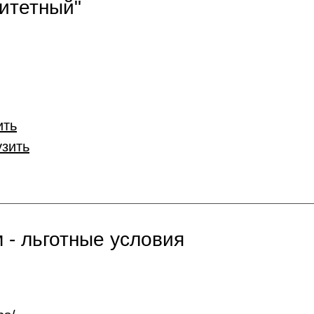
итетный"
ить
узить
 - льготные условия