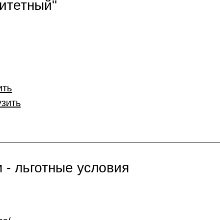
итетный"
ить
узить
 - льготные условия