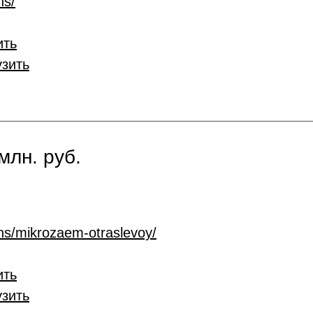
ns/
ить
узить
млн. руб.
ans/mikrozaem-otraslevoy/
ить
узить