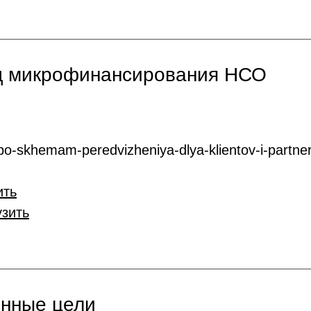
нд микрофинансирования НСО
o-skhemam-peredvizheniya-dlya-klientov-i-partner
ить
узить
онные цели