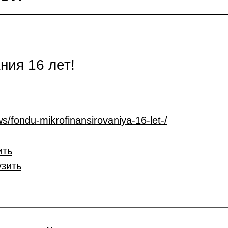
ия 16 лет!
s/fondu-mikrofinansirovaniya-16-let-/
ить
узить