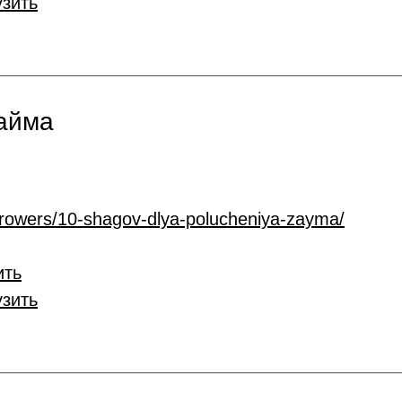
узить
займа
rrowers/10-shagov-dlya-polucheniya-zayma/
ить
узить