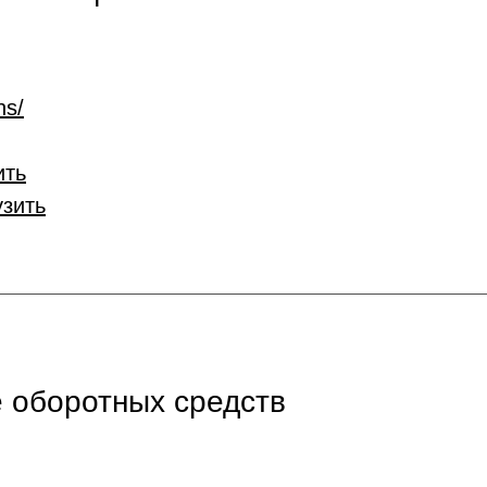
ns/
ить
узить
 оборотных средств