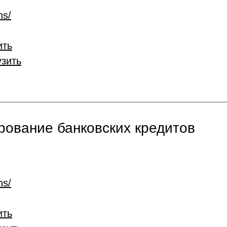
ns/
ить
узить
ование банковских кредитов
ns/
ить