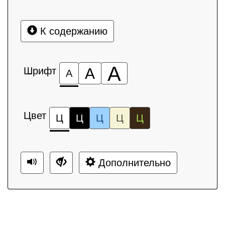
К содержанию
А
Шрифт
А
А
Цвет
Ц
Ц
Ц
Ц
Ц
Дополнительно