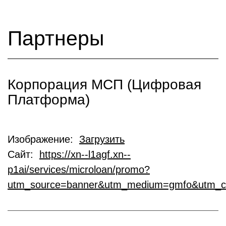
Партнеры
Корпорация МСП (Цифровая
Платформа)
Изображение:
Загрузить
Сайт:
https://xn--l1agf.xn--
p1ai/services/microloan/promo?
utm_source=banner&utm_medium=gmfo&utm_c