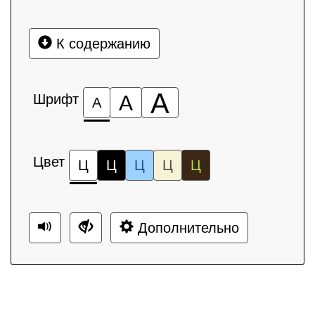
К содержанию
А
Шрифт
А
А
Цвет
Ц
Ц
Ц
Ц
Ц
Дополнительно