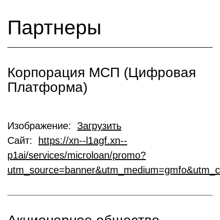
Партнеры
Корпорация МСП (Цифровая
Платформа)
Изображение:
Загрузить
Сайт:
https://xn--l1agf.xn--
p1ai/services/microloan/promo?
utm_source=banner&utm_medium=gmfo&utm_c