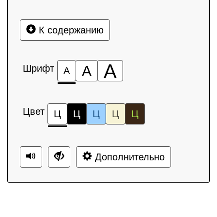
К содержанию
А
Шрифт
А
А
Цвет
Ц
Ц
Ц
Ц
Ц
Дополнительно