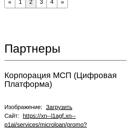
«
1
2
3
4
»
Партнеры
Корпорация МСП (Цифровая
Платформа)
Изображение:
Загрузить
Сайт:
https://xn--l1agf.xn--
p1ai/services/microloan/promo?