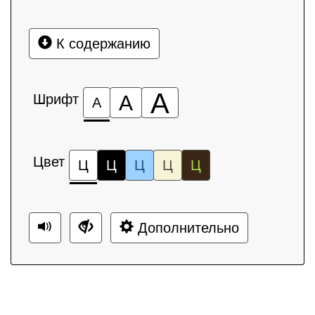
К содержанию
А
Шрифт
А
А
Цвет
Ц
Ц
Ц
Ц
Ц
Дополнительно