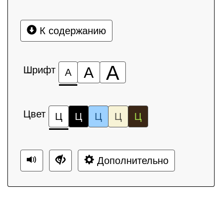
К содержанию
А
Шрифт
А
А
Цвет
Ц
Ц
Ц
Ц
Ц
Дополнительно