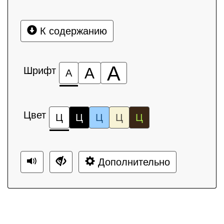
К содержанию
А
Шрифт
А
А
Цвет
Ц
Ц
Ц
Ц
Ц
Дополнительно