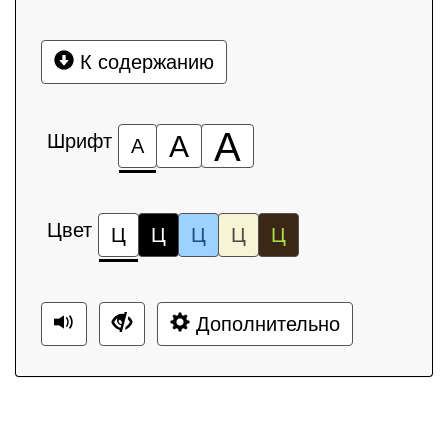
К содержанию
А
Шрифт
А
А
Цвет
Ц
Ц
Ц
Ц
Ц
Дополнительно