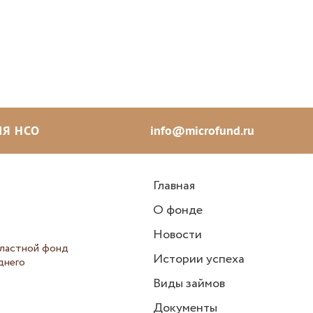
Я НСО
info@microfund.ru
Главная
О фонде
Новости
ластной фонд
Истории успеха
днего
Виды займов
Документы