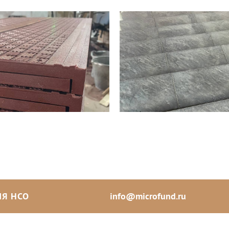
Я НСО
info@microfund.ru