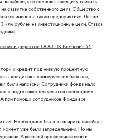
 по займам, что помогает заемщику снизить
я на развитие собственного дела. Общество с
сится именно к таким предприятиям. Летом
3 млн. рублей на инвестиционные цели. Ставка
годовых.
венник и директор ООО ПК Композит 54,
 шторм и кредит под низкую процентную
рата кредитов в коммерческих банках и,
ния были напрасны. Сотрудники фонда мало
ечно к подготовке документов необходимо
т. А при помощи сотрудников Фонда все
зит 54. Необходимо было расширить линейку
от момент уже были запредельными. Но мы
дование. А высокий профессионализм и