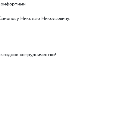
 комфортным.
Симонову Николаю Николаевичу.
выгодное сотрудничество!