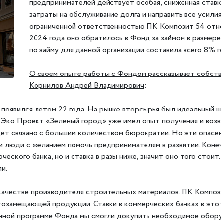
предпринимателей действует особая, сниженная ставка
затраты на обслуживание долга и направить все усили
ограниченной ответственностью ПК Композит 54 отно
2024 года оно обратилось в Фонд за займом в размере 
по займу для данной организации составила всего 8% 
О своем опыте работы с Фондом рассказывает собст
Корнилов Андрей Владимирович
:
 появился летом 22 года. На рынке вторсырья был идеальный
 Эко Проект «Зеленый город» уже имел опыт получения и возв
дет связано с большим количеством бюрократии. Но эти опасе
 и люди с желанием помочь предпринимателям в развитии. Кон
ческого банка, но и ставка в разы ниже, значит оно того стои
и.
 качестве производителя строительных материалов. ПК Компо
ртозамещающей продукции. Ставки в коммерческих банках в эт
онной программе Фонда мы смогли докупить необходимое обору