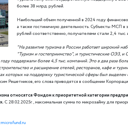
более 38 млрд. рублей.
Наибольший объем полученной в 2024 году финансово
а также гостиничную деятельность. Субъекты МСП в эт
рублей соответственно, получателями стали 2,4 тыс.
"На развитие туризма в России работает широкий на
"Туризм и гостеприимство", и туристические ОЭЗ, и 
оду поддержали более 4,5 тыс. компаний. Это в два раза больш
строительство и расширение отелей, ресторанов, кафе и тури
мках которых на поддержку туристической сферы был выделен
сим Решетников, его слова приводятся в сообщении Корпорац
изма относятся Фондом к приоритетной категории предпр
х.
С 28.02.2025г., максимальная сумма по микрозайму для при
.microfund.ru