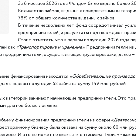
За 6 месяцев 2026 года Фондом было выдано более 200
Количество займов, выданных приоритетным категория
78% от общего количества выданных займов.
В течение нескольких лет фонд сосредотачивал усил
предпринимателей, и результаты подтверждают прави
Стоит отметить, что в первом полугодии 2026 года пе
лей как
«Транспортировка и хранение»
. Предпринимателям из 
то предприниматели, осуществляющие грузоперевозки, далее – 
бъёме финансирования находятся
«Обрабатывающие производс
л в первом полугодии 52 займа на сумму 149 млн. рублей.
х категорий занимают начинающие предприниматели. Это трад
ам для неё более лояльны.
объёму финансирования предприниматели из сферы «
Деятельно
ресторанному бизнесу была оказана на сумму около 60 млн. ру
 регионе. И это не может не вызывать оптимизма. Туризм - важ