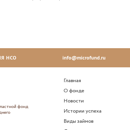
Я НСО
info@microfund.ru
Главная
О фонде
Новости
ластной фонд
Истории успеха
днего
Виды займов