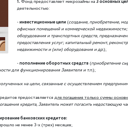
1.
Фонд предоставляет микрозаймы на
3 основных це
деятельностью:
-
инвестиционные цели
(
создание, приобретение, мо
офисных помещений и коммерческой недвижимости; 
оборудования и транспортных средств, предназначен
предоставления услуг; капитальный ремонт, реконст
недвижимости и (или) оборудования и др.
);
-
пополнение оборотных средств
(
приобретение сыр
ости для функционирования Заявителя и т.п.
);
олученных на цели, связанные с осуществлением предприним
кредитов предоставляется
для погашения только суммы основн
погашения кредита, Заявитель может погасить недостающую час
ирование банковских кредитов:
рошло не менее 3-х (трех) месяцев;