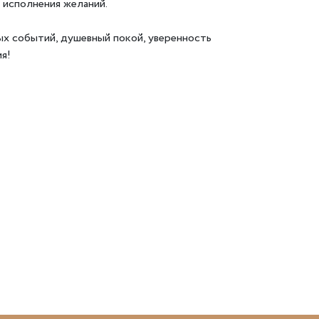
и исполнения желаний.
ых событий, душевный покой, уверенность
ия!