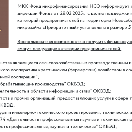
МКК Фонд микрофинансирования НСО информирует о
дирекции Фонда от 28.02.2025г., с целью поддержки 
категорий предпринимателей на территории Новосиби
микрозайма «Приоритетный» установлена в размере
5
Воспользоваться возможностью получить финансовую
смогут следующие категории предпринимателей:
льства являющиеся сельскохозяйственным производственным и
кого кооператива крестьянским (фермерским) хозяйством в с
енной кооперации";
C "Обрабатывающие производства" ОКВЭД;
 "Деятельность в области информации и связи" ОКВЭД;
тств и прочих организаций, предоставляющих услуги в сфере 
 ОКВЭД;
уры и инженерно-технического проектирования; технических ис
 74 «Деятельность профессиональная научная и техническая п
ость профессиональная, научная и техническая" ОКВЭД;