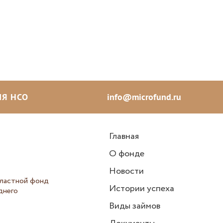
Я НСО
info@microfund.ru
Главная
О фонде
Новости
ластной фонд
Истории успеха
днего
Виды займов