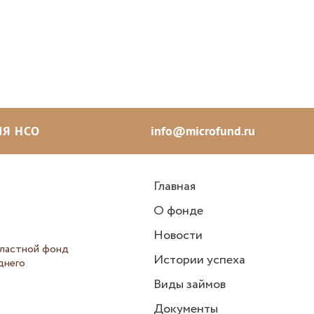
Я НСО
info@microfund.ru
Главная
О фонде
Новости
ластной фонд
Истории успеха
днего
Виды займов
Документы