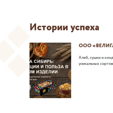
Истории успеха
ordmann
ООО «ВЕЛИГ
ия
Хлеб, сушки и кон
уникальных сортов
 далее