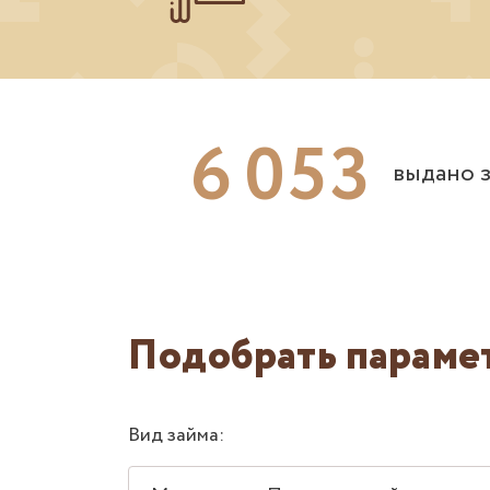
6
0
5
3
выдано з
Подобрать параме
Вид займа: