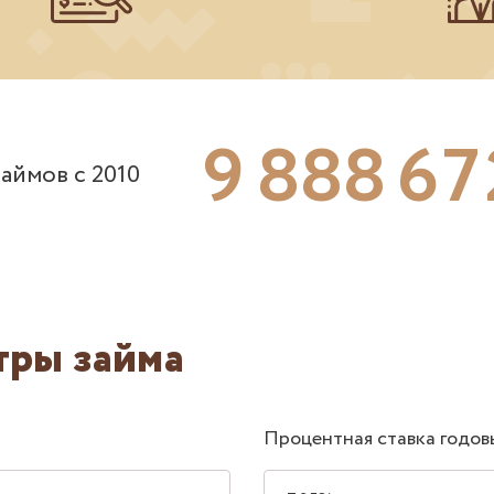
9
8
8
8
6
7
аймов с 2010
тры займа
Процентная ставка годов