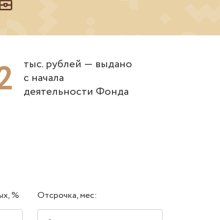
2
тыс. рублей ― выдано
с начала
деятельности Фонда
ых, %
Отсрочка, мес: