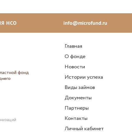
Я НСО
info@microfund.ru
Главная
О фонде
Новости
ластной фонд
Истории успеха
днего
Виды займов
Документы
Партнеры
Контакты
анизаций
Личный кабинет