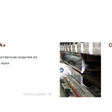
А»
О
дитерские изделия из
 муки
Читать далее