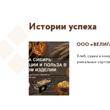
Истории успеха
ordmann
ООО «ВЕЛИГ
ия
Хлеб, сушки и кон
уникальных сортов
 далее