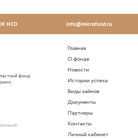
Я НСО
info@microfund.ru
Главная
О фонде
Новости
ластной фонд
Истории успеха
днего
Виды займов
Документы
Партнеры
Контакты
анизаций
Личный кабинет