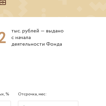
2
тыс. рублей ― выдано
с начала
деятельности Фонда
ых, %
Отсрочка, мес: