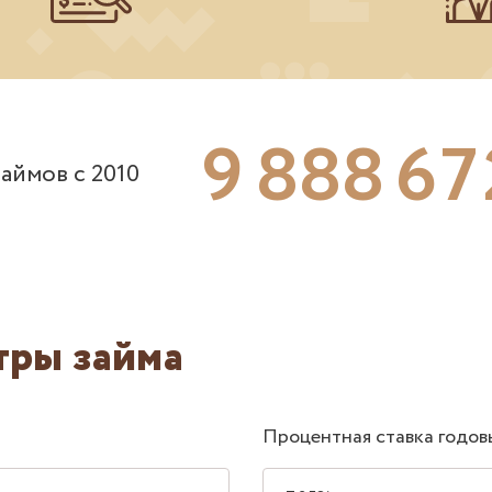
9
8
8
8
6
7
аймов с 2010
тры займа
Процентная ставка годов