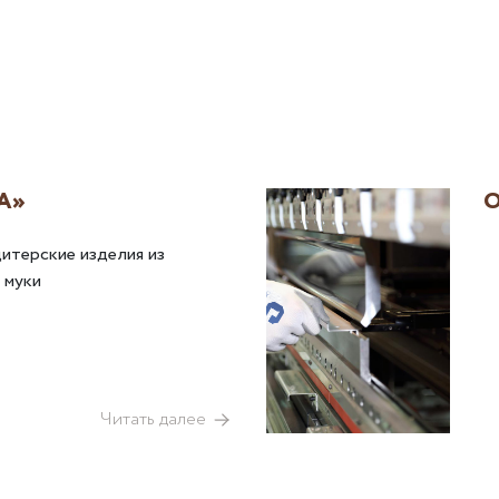
А»
О
дитерские изделия из
 муки
Читать далее