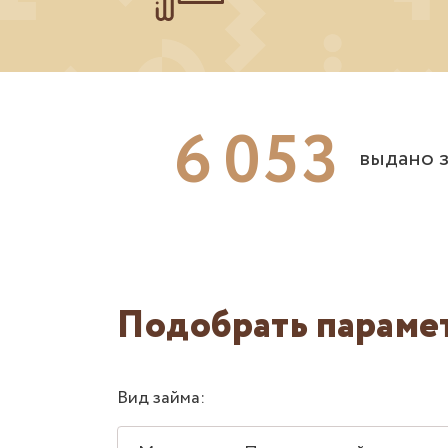
6
0
5
3
выдано з
Подобрать параме
Вид займа: