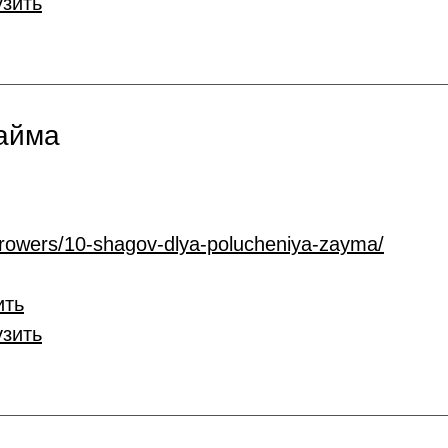
узить
займа
rrowers/10-shagov-dlya-polucheniya-zayma/
ить
узить