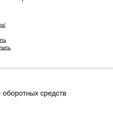
ns/
ить
узить
 оборотных средств