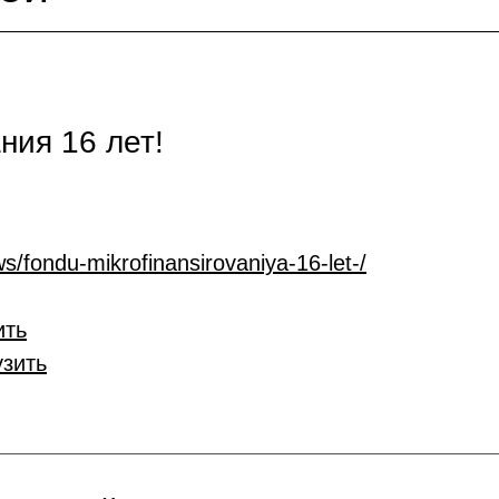
ия 16 лет!
s/fondu-mikrofinansirovaniya-16-let-/
ить
узить