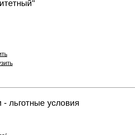
итетный"
ить
узить
 - льготные условия