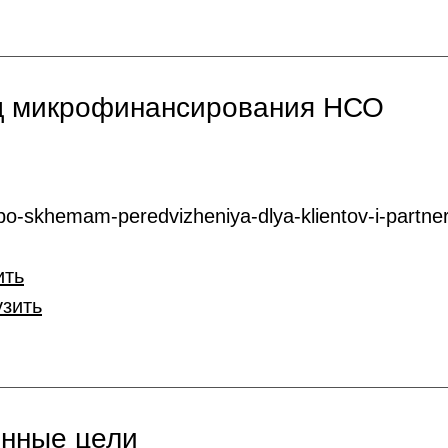
нд микрофинансирования НСО
o-skhemam-peredvizheniya-dlya-klientov-i-partner
ить
узить
онные цели