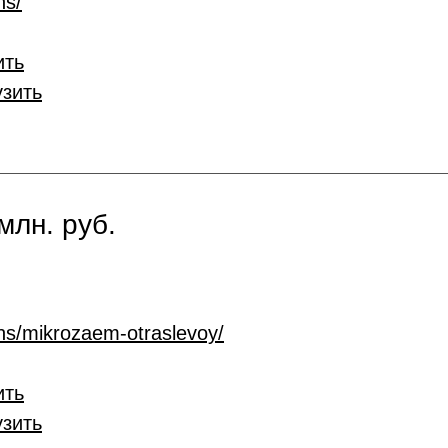
ns/
ить
узить
млн. руб.
ans/mikrozaem-otraslevoy/
ить
узить