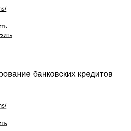
ns/
ить
узить
ование банковских кредитов
ns/
ить