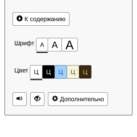
К содержанию
А
Шрифт
А
А
Цвет
Ц
Ц
Ц
Ц
Ц
Дополнительно