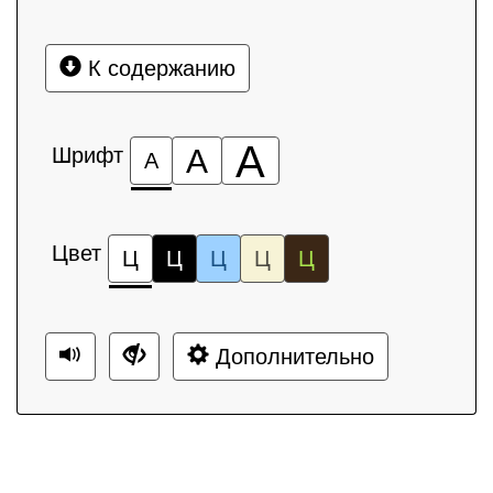
К содержанию
А
Шрифт
А
А
Цвет
Ц
Ц
Ц
Ц
Ц
Дополнительно