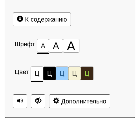
К содержанию
А
Шрифт
А
А
Цвет
Ц
Ц
Ц
Ц
Ц
Дополнительно