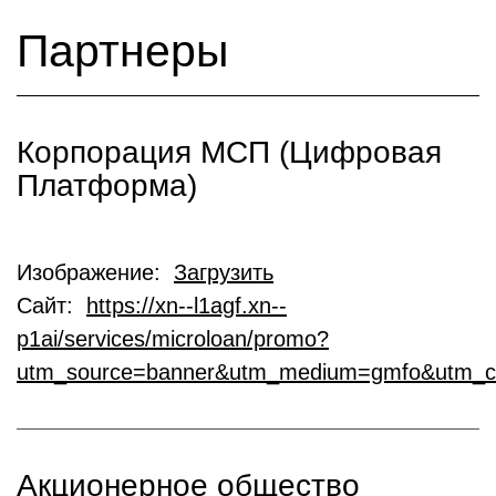
Партнеры
Корпорация МСП (Цифровая
Платформа)
Изображение:
Загрузить
Сайт:
https://xn--l1agf.xn--
p1ai/services/microloan/promo?
utm_source=banner&utm_medium=gmfo&utm_c
Акционерное общество